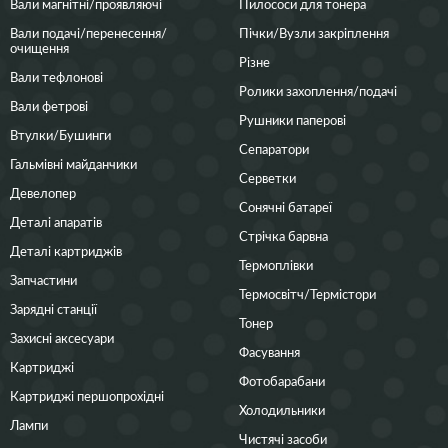
Вали магнітні/проявляючі
Пилососи для тонера
Вали подачі/перенесення/
Пічки/Вузли закріплення
очищення
Різне
Вали тефлонові
Ролики захоплення/подачі
Вали фетрові
Рушники паперові
Втулки/Бушинги
Сепаратори
Гальмівні майданчики
Серветки
Девелопер
Сонячні батареї
Деталі апаратів
Стрічка барвна
Деталі картриджів
Термоплівки
Запчастини
Термосвітч/Термістори
Зарядні станції
Тонер
Захисні аксесуари
Фасування
Картриджі
Фотобарабани
Картриджі першопрохідні
Холодильники
Лампи
Чистячі засоби