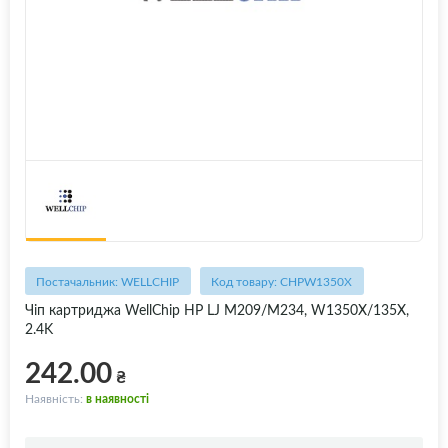
Постачальник: WELLCHIP
Код товару: CHPW1350X
Чіп картриджа WellChip HP LJ M209/M234, W1350X/135X,
2.4K
242.00
₴
Наявність:
в наявності