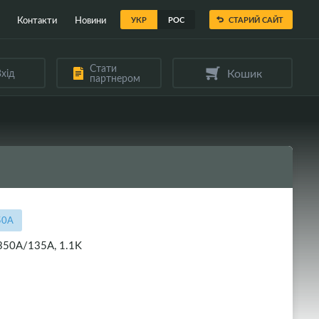
Контакти
Новини
УКР
РОС
СТАРИЙ САЙТ
Стати
Кошик
хід
партнером
50A
350A/135A, 1.1K