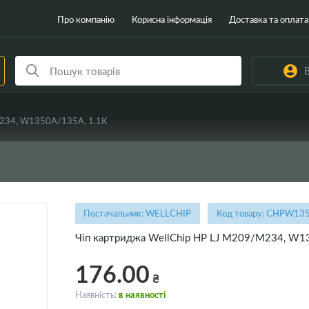
Про компанію
Корисна інформація
Доставка та оплата
В
M234, W1350A/135A, 1.1K
Постачальник: WELLCHIP
Код товару: CHPW13
Чіп картриджа WellChip HP LJ M209/M234, W1
176.00
₴
Наявність:
в наявності