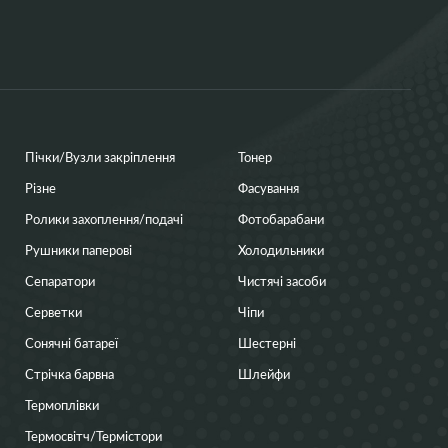
Пічки/Вузли закріплення
Тонер
Різне
Фасування
Ролики захоплення/подачі
Фотобарабани
Рушники паперові
Холодильники
Сепаратори
Чистячі засоби
Серветки
Чіпи
Сонячні батареї
Шестерні
Стрічка барвна
Шлейфи
Термоплівки
Термосвітч/Термістори