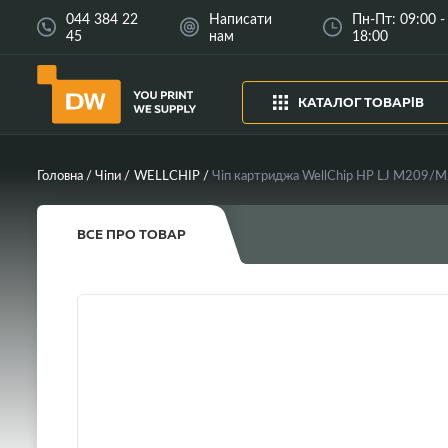
044 384 22
Написати
Пн-Пт: 09:00 -
45
нам
18:00
КАТАЛОГ ТОВАРІВ
Головна
Чіпи
WELLCHIP
Чіп картриджа WellChip HP LJ M209/
ВСЕ ПРО ТОВАР