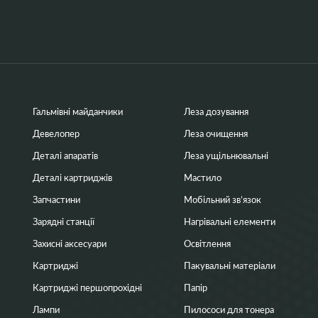
Гальмівні майданчики
Леза дозування
Девелопер
Леза очищення
Деталі апаратів
Леза ущільнювальні
Деталі картриджів
Мастило
Запчастини
Мобільний зв’язок
Зарядні станції
Нагрівальні елементи
Захисні аксесуари
Освітлення
Картриджі
Пакувальні матеріали
Картриджі першопрохідні
Папір
Лампи
Пилососи для тонера