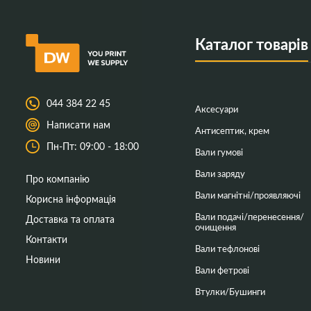
Каталог товарів
044 384 22 45
Аксесуари
Написати нам
Антисептик, крем
Пн-Пт: 09:00 - 18:00
Вали гумові
Вали заряду
Про компанію
Вали магнітні/проявляючі
Корисна інформація
Вали подачі/перенесення/
Доставка та оплата
очищення
Контакти
Вали тефлонові
Новини
Вали фетрові
Втулки/Бушинги