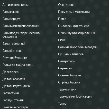
Антисептик, крем
Освітлення
Вали гумові
Пакувальні матеріали
Вали заряду
Папір
Вали магнітні/проявляючі
Пилососи для тонера
Вали подачі/перенесення/
Пічки/Вузли закріплення
очищення
Різне
Вали тефлонові
Ролики захоплення/подачі
Вали фетрові
Рушники паперові
Втулки/Бушинги
Сепаратори
Гальмівні майданчики
Серветки
Девелопер
Сонячні батареї
Деталі апаратів
Стрічка барвна
Деталі картриджів
Термоплівки
Запчастини
Термосвітч/Термістори
Зарядні станції
Тонер
Захисні аксесуари