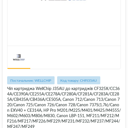
Постачальник: WELLCHIP
Код товару: CHPJ35AU
Чіп картриджа WellChip J35AU до картриджів CF325X/CC36
4A/CE390A/CE255A/CE278A/CF280A/CF281A/CF283A/CE28
5A/CB435A/CB436A/CE505A, Canon 712/Canon 713/Canon 7
20/Canon 725/Canon 726/Canon 728/Canon 737S(1.7k)/Cano
n EXV40 + CE314A, HP Pro M201/M225/M401/M425/M4555/
M602/M603/M806/M830, Canon LBP-151, MF211/MF212/M
F216/MF217/MF226/MF229/MF231/MF232/MF237/MF244/
MF247/MF249