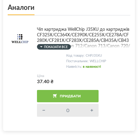
Аналоги
Чіп картриджа WellChip J35XU до картриджів
CF325X/CC364X/CE390X/CE255X/CE278A/CF
280X/CF281X/CF283X/CE285A/CB435A/CB43
6A/CE505X, Canon 712/Canon 713/Canon 720/
ПОКАЗАТИ ВСЕ
Canon 725/Canon 726/Canon 728/Canon 737/
Код товару: CHPJ35XU
Canon EXV40 + CE314A, HP Pro M201/M225/
Постачальник: WELLCHIP
M401/M425/M4555/M602/M603/M806/M83
Наявність:
в наявності
0, Canon LBP-151, MF211/MF212/MF216/MF2
17/MF226/MF229/MF231/MF232/MF237/MF
Ціна
244/MF247/MF249
37.40
₴
ПРИДБАТИ