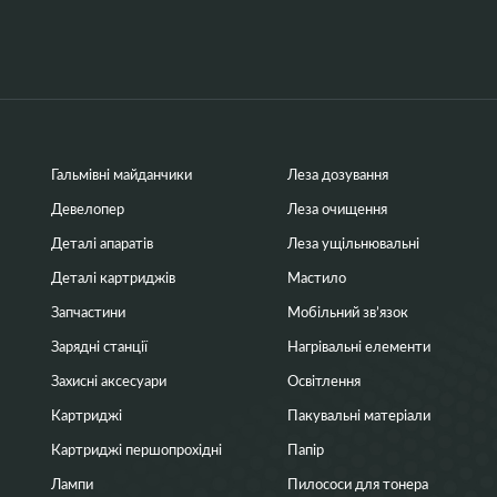
Гальмівні майданчики
Леза дозування
Девелопер
Леза очищення
Деталі апаратів
Леза ущільнювальні
Деталі картриджів
Мастило
Запчастини
Мобільний зв’язок
Зарядні станції
Нагрівальні елементи
Захисні аксесуари
Освітлення
Картриджі
Пакувальні матеріали
Картриджі першопрохідні
Папір
Лампи
Пилососи для тонера