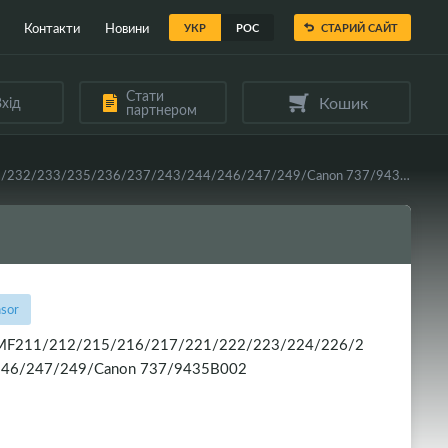
Контакти
Новини
УКР
РОС
СТАРИЙ САЙТ
Стати
Кошик
хід
партнером
Сенсор-чіп картриджа WellChip Canon LBP151/MF211/212/215/216/217/221/222/223/224/226/227/229/231/232/233/235/236/237/243/244/246/247/249/Canon 737/9435B002
sor
1/MF211/212/215/216/217/221/222/223/224/226/2
246/247/249/Canon 737/9435B002