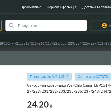
Про компанію
Корисна інформація
Доставка та оплата
В
Постачальник: WELLCHIP
Код товару: CC737Sen
Сенсор-чіп картриджа WellChip Canon LBP15
27/229/231/232/233/235/236/237/243/244/
24.20
₴