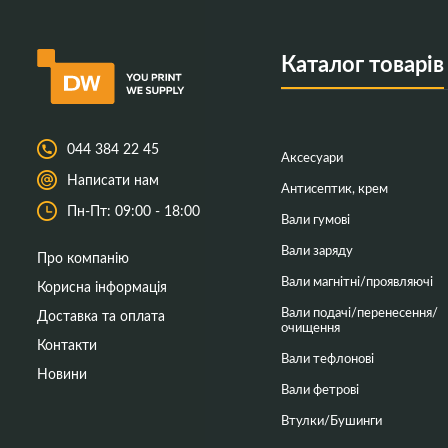
Каталог товарів
044 384 22 45
Аксесуари
Написати нам
Антисептик, крем
Пн-Пт: 09:00 - 18:00
Вали гумові
Вали заряду
Про компанію
Вали магнітні/проявляючі
Корисна інформація
Вали подачі/перенесення/
Доставка та оплата
очищення
Контакти
Вали тефлонові
Новини
Вали фетрові
Втулки/Бушинги