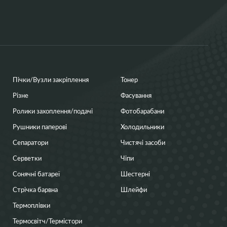
Пічки/Вузли закріплення
Тонер
Різне
Фасування
Ролики захоплення/подачі
Фотобарабани
Рушники паперові
Холодильники
Сепаратори
Чистячі засоби
Серветки
Чіпи
Сонячні батареї
Шестерні
Стрічка барвна
Шлейфи
Термоплівки
Термосвітч/Термістори