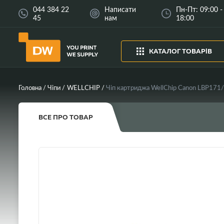
044 384 22
Написати
Пн-Пт: 09:00 -
45
нам
18:00
КАТАЛОГ ТОВАРІВ
Головна
Чіпи
WELLCHIP
Чіп картриджа WellChip Canon LBP171
ВСЕ ПРО ТОВАР