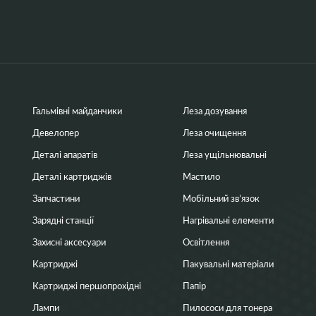
Гальмівні майданчики
Леза дозування
Девелопер
Леза очищення
Деталі апаратів
Леза ущільнювальні
Деталі картриджів
Мастило
Запчастини
Мобільний зв’язок
Зарядні станції
Нагрівальні елементи
Захисні аксесуари
Освітлення
Картриджі
Пакувальні матеріали
Картриджі першопрохідні
Папір
Лампи
Пилососи для тонера