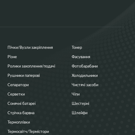
Пічки/Вузли закріплення
Тонер
Різне
Фасування
Ролики захоплення/подачі
Фотобарабани
Рушники паперові
Холодильники
Сепаратори
Чистячі засоби
Серветки
Чіпи
Сонячні батареї
Шестерні
Стрічка барвна
Шлейфи
Термоплівки
Термосвітч/Термістори