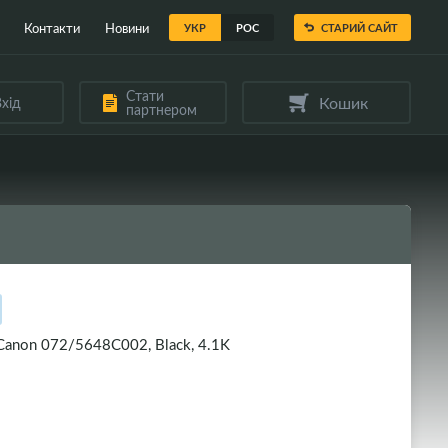
Контакти
Новини
УКР
РОС
СТАРИЙ САЙТ
Стати
Кошик
хід
партнером
anon 072/5648C002, Black, 4.1K