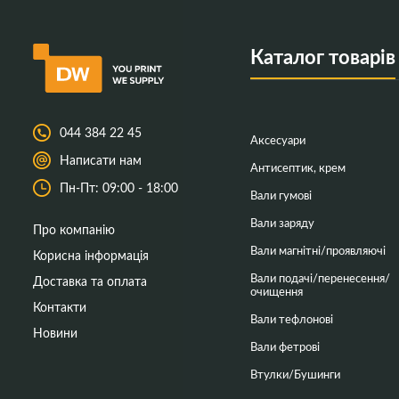
Каталог товарів
044 384 22 45
Аксесуари
Написати нам
Антисептик, крем
Пн-Пт: 09:00 - 18:00
Вали гумові
Вали заряду
Про компанію
Вали магнітні/проявляючі
Корисна інформація
Вали подачі/перенесення/
Доставка та оплата
очищення
Контакти
Вали тефлонові
Новини
Вали фетрові
Втулки/Бушинги