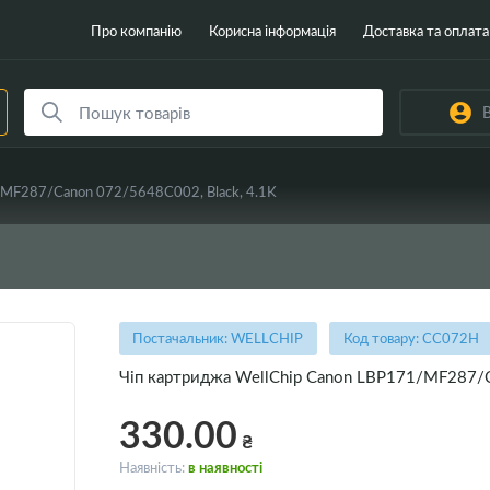
Про компанію
Корисна інформація
Доставка та оплата
В
/MF287/Canon 072/5648C002, Black, 4.1K
Постачальник: WELLCHIP
Код товару: CC072H
Чіп картриджа WellChip Canon LBP171/MF287/C
330.00
₴
Наявність:
в наявності