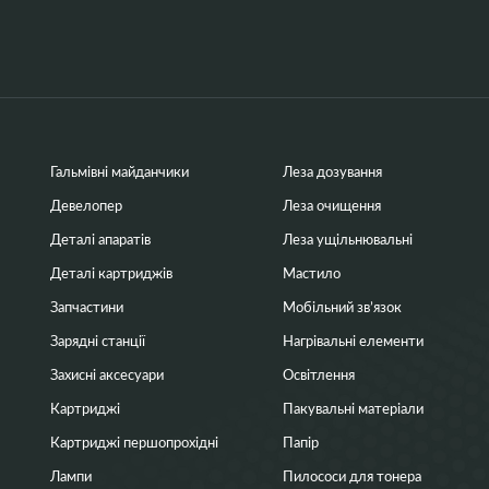
Гальмівні майданчики
Леза дозування
Девелопер
Леза очищення
Деталі апаратів
Леза ущільнювальні
Деталі картриджів
Мастило
Запчастини
Мобільний зв’язок
Зарядні станції
Нагрівальні елементи
Захисні аксесуари
Освітлення
Картриджі
Пакувальні матеріали
Картриджі першопрохідні
Папір
Лампи
Пилососи для тонера