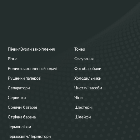
Пічки/Вузли закріплення
Тонер
Різне
Фасування
Ролики захоплення/подачі
Фотобарабани
Рушники паперові
Холодильники
Сепаратори
Чистячі засоби
Серветки
Чіпи
Сонячні батареї
Шестерні
Стрічка барвна
Шлейфи
Термоплівки
Термосвітч/Термістори