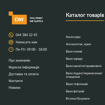
Каталог товарів
044 384 22 45
Аксесуари
Написати нам
Антисептик, крем
Пн-Пт: 09:00 - 18:00
Вали гумові
Вали заряду
Про компанію
Вали магнітні/проявляючі
Корисна інформація
Вали подачі/перенесення/
Доставка та оплата
очищення
Контакти
Вали тефлонові
Новини
Вали фетрові
Втулки/Бушинги