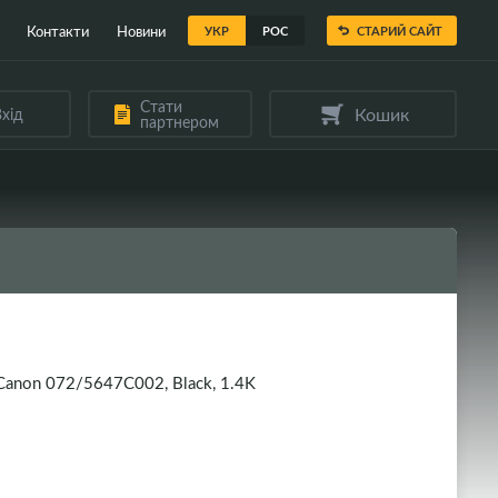
Контакти
Новини
УКР
РОС
СТАРИЙ САЙТ
Стати
Кошик
хід
партнером
anon 072/5647C002, Black, 1.4K