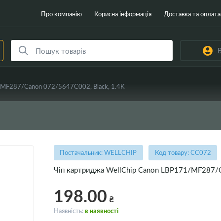
Про компанію
Корисна інформація
Доставка та оплата
В
/MF287/Canon 072/5647C002, Black, 1.4K
Постачальник: WELLCHIP
Код товару: CC072
Чіп картриджа WellChip Canon LBP171/MF287/C
198.00
₴
Наявність:
в наявності