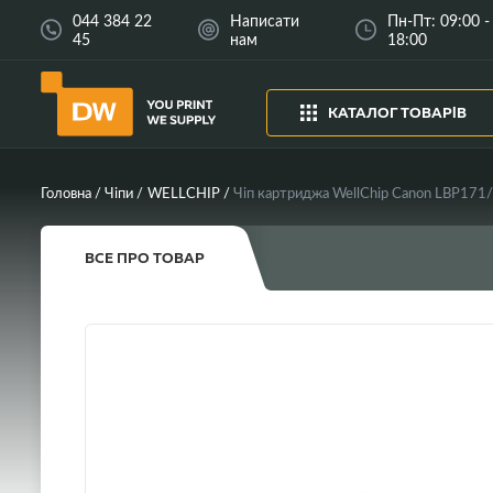
044 384 22
Написати
Пн-Пт: 09:00 -
45
нам
18:00
КАТАЛОГ ТОВАРІВ
Головна
Чіпи
WELLCHIP
Чіп картриджа WellChip Canon LBP171
ВСЕ ПРО ТОВАР