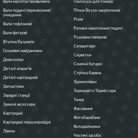
Вали магнітні/проявляючі
Пилососи для тонера
Вали подачі/перенесення/
Пічки/Вузли закріплення
очищення
Різне
Вали тефлонові
Ролики захоплення/подачі
Вали фетрові
Рушники паперові
Втулки/Бушинги
Сепаратори
Гальмівні майданчики
Серветки
Девелопер
Сонячні батареї
Деталі апаратів
Стрічка барвна
Деталі картриджів
Термоплівки
Запчастини
Термосвітч/Термістори
Зарядні станції
Тонер
Захисні аксесуари
Фасування
Картриджі
Фотобарабани
Картриджі першопрохідні
Холодильники
Лампи
Чистячі засоби